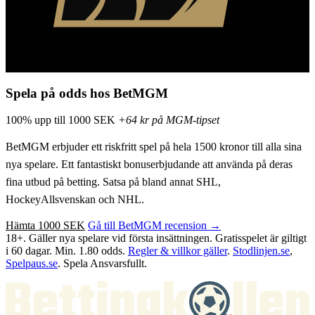
Spela på odds hos BetMGM
100% upp till 1000 SEK
+64 kr på MGM-tipset
BetMGM erbjuder ett riskfritt spel på hela 1500 kronor till alla sina
nya spelare. Ett fantastiskt bonuserbjudande att använda på deras
fina utbud på betting. Satsa på bland annat SHL,
HockeyAllsvenskan och NHL.
Hämta 1000 SEK
Gå till BetMGM recension →
18+. Gäller nya spelare vid första insättningen. Gratisspelet är giltigt
i 60 dagar. Min. 1.80 odds.
Regler & villkor gäller
.
Stodlinjen.se
,
Spelpaus.se
. Spela Ansvarsfullt.