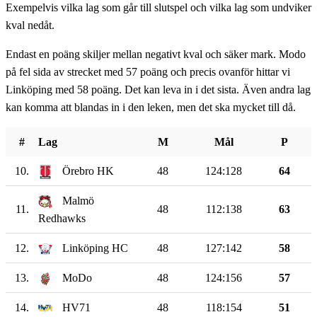
Exempelvis vilka lag som går till slutspel och vilka lag som undviker
kval nedåt.
Endast en poäng skiljer mellan negativt kval och säker mark. Modo
på fel sida av strecket med 57 poäng och precis ovanför hittar vi
Linköping med 58 poäng. Det kan leva in i det sista. Även andra lag
kan komma att blandas in i den leken, men det ska mycket till då.
#
Lag
M
Mål
P
10.
Örebro HK
48
124:128
64
Malmö
11.
48
112:138
63
Redhawks
12.
Linköping HC
48
127:142
58
13.
MoDo
48
124:156
57
14.
HV71
48
118:154
51