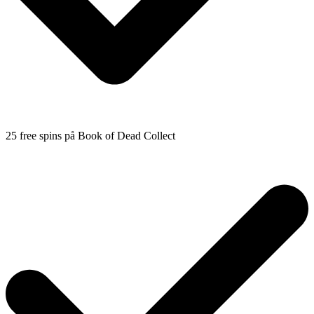
25 free spins på Book of Dead Collect