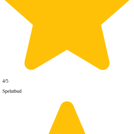
4
/5
Spelutbud