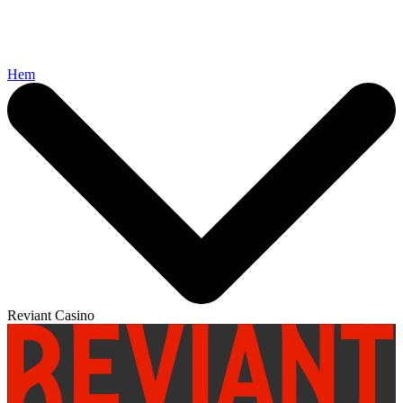
Hem
Reviant Casino