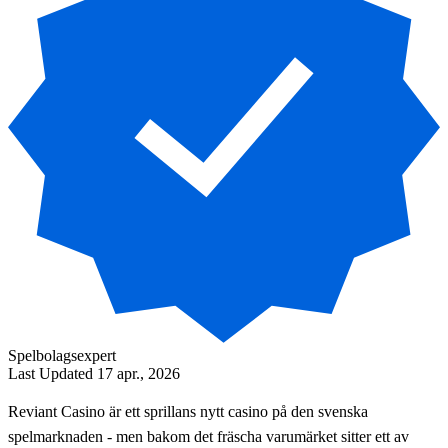
Spelbolagsexpert
Last Updated 17 apr., 2026
Reviant Casino är ett sprillans nytt casino på den svenska
spelmarknaden - men bakom det fräscha varumärket sitter ett av