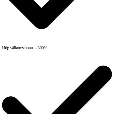
Hög välkomstbonus - 300%