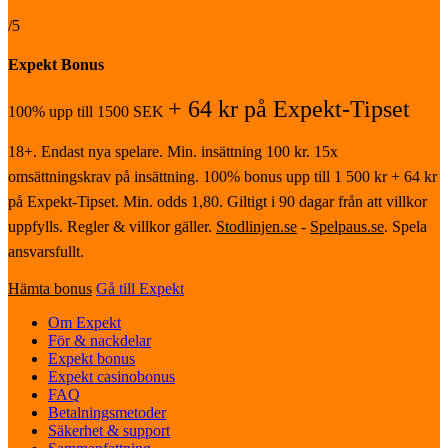
/5
Expekt Bonus
+ 64 kr på Expekt-Tipset
100% upp till 1500 SEK
18+. Endast nya spelare. Min. insättning 100 kr. 15x
omsättningskrav på insättning. 100% bonus upp till 1 500 kr + 64 kr
på Expekt-Tipset. Min. odds 1,80. Giltigt i 90 dagar från att villkor
uppfylls. Regler & villkor gäller.
Stodlinjen.se
-
Spelpaus.se
. Spela
ansvarsfullt.
Hämta bonus
Gå till Expekt
Om Expekt
För & nackdelar
Expekt bonus
Expekt casinobonus
FAQ
Betalningsmetoder
Säkerhet & support