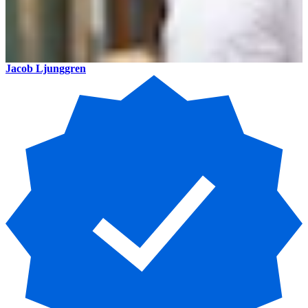
Jacob Ljunggren