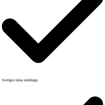
Sveriges bästa mobilapp