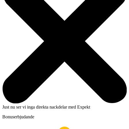
Just nu ser vi inga direkta nackdelar med Expekt
Bonuserbjudande