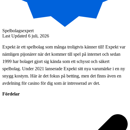
Spelbolagsexpert
Last Updated 6 juli, 2026
Expekt är ett spelbolag som många troligtvis känner till! Expekt var
nämligen pijonärer när det kommer till spel på internet och sedan
1999 har bolaget gjort sig kända som ett schysst och säkert
spelbolag. Under 2021 lanserade Expekt sitt nya varumärke i en ny
snygg kostym. Här är det fokus på betting, men det finns även en
avdelning för casino för dig som är intresserad av det.
Fördelar