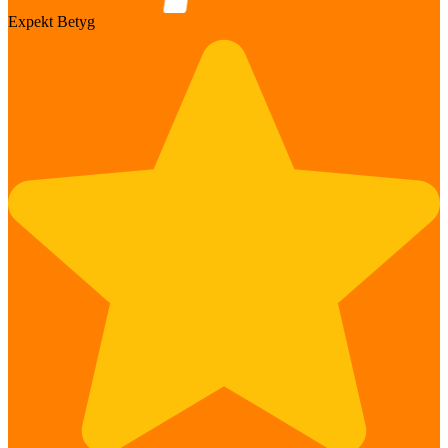
Expekt Betyg