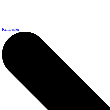
Kampanjer