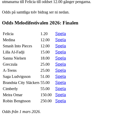
utmanarna till Felicia till oddset 12.00 gånger pengarna.
Odds på samtliga tolv bidrag ser ni nedan.
Odds Melodifestivalen 2026: Finalen
Felicia
1.20
Spela
Medina
12.00
Spela
Smash Into Pieces
12.00
Spela
Lilla Al-Fadji
15.00
Spela
Sanna Nielsen
18.00
Spela
Greczula
25.00
Spela
A-Teens
25.00
Spela
Saga Ludvigsson
51.00
Spela
Brandsta City Släckers
55.00
Spela
Cimberly
55.00
Spela
Meira Omar
150.00
Spela
Robin Bengtsson
250.00
Spela
Odds från 1 mars 2026.