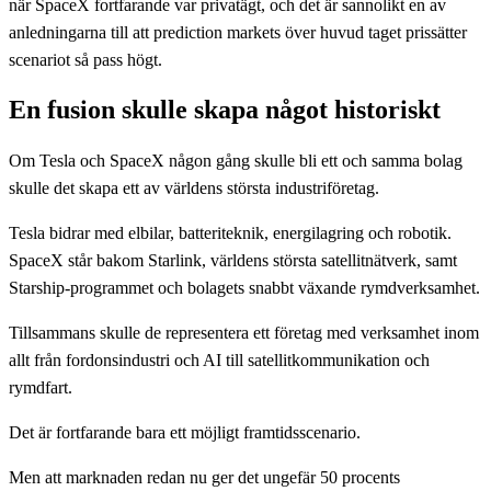
när SpaceX fortfarande var privatägt, och det är sannolikt en av
anledningarna till att prediction markets över huvud taget prissätter
scenariot så pass högt.
En fusion skulle skapa något historiskt
Om Tesla och SpaceX någon gång skulle bli ett och samma bolag
skulle det skapa ett av världens största industriföretag.
Tesla bidrar med elbilar, batteriteknik, energilagring och robotik.
SpaceX står bakom Starlink, världens största satellitnätverk, samt
Starship-programmet och bolagets snabbt växande rymdverksamhet.
Tillsammans skulle de representera ett företag med verksamhet inom
allt från fordonsindustri och AI till satellitkommunikation och
rymdfart.
Det är fortfarande bara ett möjligt framtidsscenario.
Men att marknaden redan nu ger det ungefär 50 procents