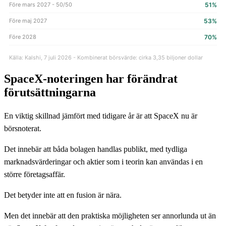
Före mars 2027 - 50/50
51%
Före maj 2027
53%
Före 2028
70%
Källa: Kalshi, 7 juli 2026 - Kombinerat börsvärde: cirka 3,35 biljoner dollar
SpaceX-noteringen har förändrat
förutsättningarna
En viktig skillnad jämfört med tidigare år är att SpaceX nu är
börsnoterat.
Det innebär att båda bolagen handlas publikt, med tydliga
marknadsvärderingar och aktier som i teorin kan användas i en
större företagsaffär.
Det betyder inte att en fusion är nära.
Men det innebär att den praktiska möjligheten ser annorlunda ut än