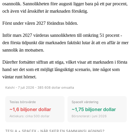
osannolik. Sannolikheten före augusti ligger bara på ett par procent,
och även vid årsskiftet är marknaden försiktig.
Först under våren 2027 förändras bilden.
Inför mars 2027 värderas sannolikheten till omkring 51 procent -
den första tidpunkt där marknaden faktiskt lutar åt att en affär är mer
sannolik än motsatsen.
Därefter fortsätter siffran att stiga, vilket visar att marknaden i första
hand ser det som ett möjligt långsiktigt scenario, inte något som
väntar runt hörnet.
Kalshi - 7 juli 2026 - 385 608 dollar omsatta
Teslas börsvärde
SpaceX värdering
~1,6 biljoner dollar
~1,75 biljoner dollar
Aktiekurs: cirka 500 dollar
Börsnoterat i juni 2026
TESLA + SPACEX - NÄR SKER EN SAMMANSLAGNING?