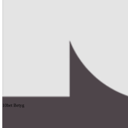
10bet Betyg