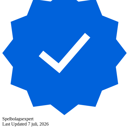
Spelbolagsexpert
Last Updated 7 juli, 2026