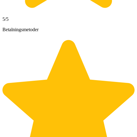
5
/5
Betalningsmetoder