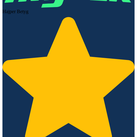
Hajper Betyg