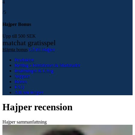
4
/5
Hajper Bonus
Upp till 500 SEK
matchat gratisspel
Hämta bonus
Gå till Hajper
Produkten
Betting • Funktioner & Marknader
Insättningar & Uttag
Support
Bonus
FAQ
Allt om Hajper
Hajper recension
Hajper sammanfattning