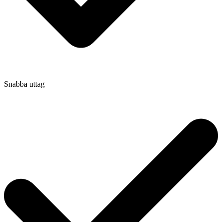
Snabba uttag