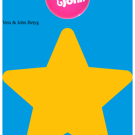
Vera & John Betyg