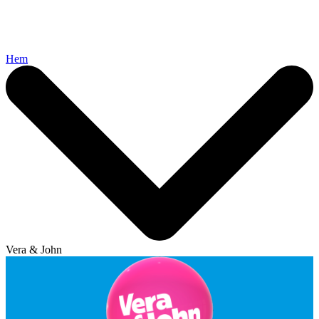
Hem
Vera & John