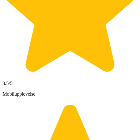
3.5
/5
Mobilupplevelse