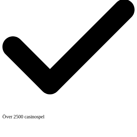
Över 2500 casinospel