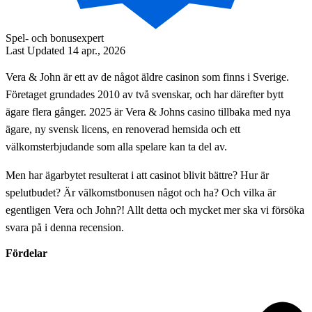
Spel- och bonusexpert
Last Updated 14 apr., 2026
Vera & John är ett av de något äldre casinon som finns i Sverige.
Företaget grundades 2010 av två svenskar, och har därefter bytt
ägare flera gånger. 2025 är Vera & Johns casino tillbaka med nya
ägare, ny svensk licens, en renoverad hemsida och ett
välkomsterbjudande som alla spelare kan ta del av.
Men har ägarbytet resulterat i att casinot blivit bättre? Hur är
spelutbudet? Är välkomstbonusen något och ha? Och vilka är
egentligen Vera och John?! Allt detta och mycket mer ska vi försöka
svara på i denna recension.
Fördelar