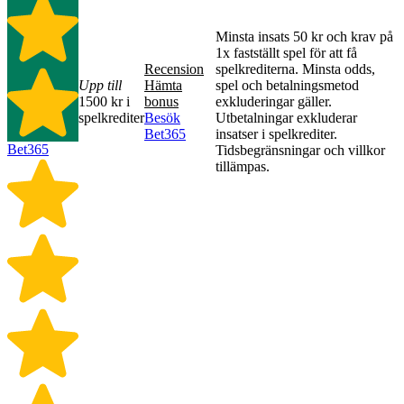
Minsta insats 50 kr och krav på
1x fastställt spel för att få
Recension
spelkrediterna. Minsta odds,
Upp till
Hämta
spel och betalningsmetod
1500 kr i
bonus
exkluderingar gäller.
spelkrediter
Besök
Utbetalningar exkluderar
Bet365
insatser i spelkrediter.
Bet365
Tidsbegränsningar och villkor
tillämpas.