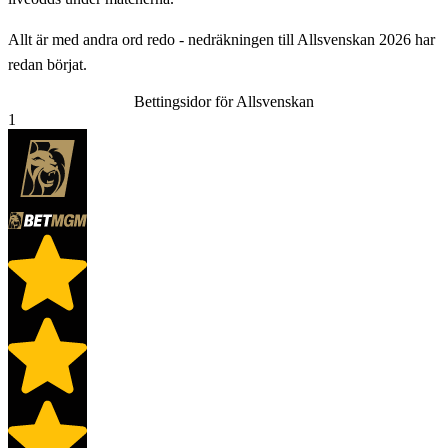
Allt är med andra ord redo - nedräkningen till Allsvenskan 2026 har
redan börjat.
Bettingsidor för Allsvenskan
1