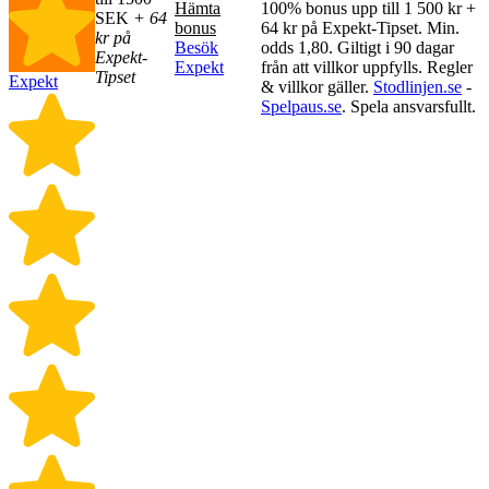
Hämta
100% bonus upp till 1 500 kr +
SEK
+ 64
bonus
64 kr på Expekt-Tipset. Min.
kr på
Besök
odds 1,80. Giltigt i 90 dagar
Expekt-
Expekt
från att villkor uppfylls. Regler
Tipset
Expekt
& villkor gäller.
Stodlinjen.se
-
Spelpaus.se
. Spela ansvarsfullt.