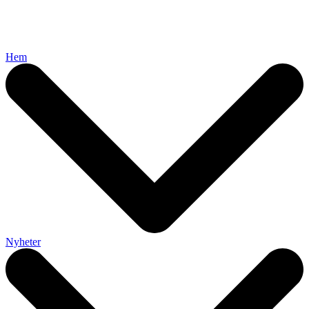
Hem
Nyheter