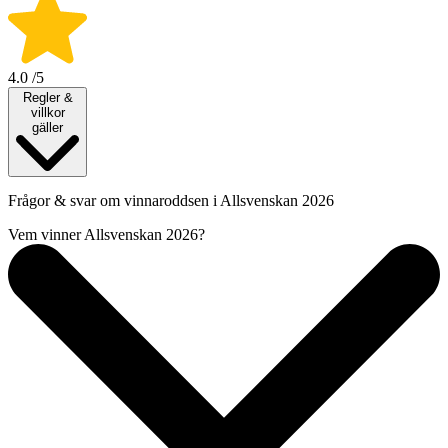
4.0
/5
Regler &
villkor
gäller
Frågor & svar om vinnaroddsen i Allsvenskan 2026
Vem vinner Allsvenskan 2026?