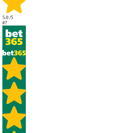
5.0
/5
#7