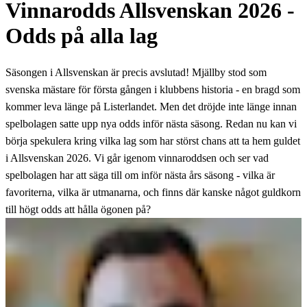
Vinnarodds Allsvenskan 2026 -
Odds på alla lag
Säsongen i Allsvenskan är precis avslutad! Mjällby stod som
svenska mästare för första gången i klubbens historia - en bragd som
kommer leva länge på Listerlandet. Men det dröjde inte länge innan
spelbolagen satte upp nya odds inför nästa säsong. Redan nu kan vi
börja spekulera kring vilka lag som har störst chans att ta hem guldet
i Allsvenskan 2026. Vi går igenom vinnaroddsen och ser vad
spelbolagen har att säga till om inför nästa års säsong - vilka är
favoriterna, vilka är utmanarna, och finns där kanske något guldkorn
till högt odds att hålla ögonen på?