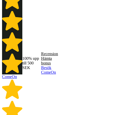
Recension
100% upp
Hämta
till 500
bonus
SEK
Besök
ComeOn
ComeOn