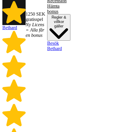
Recension
Hämta
bonus
1250 SEK
Regler &
gratisspel
villkor
Ny Licens
gäller
Bethard
= Alla får
en bonus
Besök
Bethard